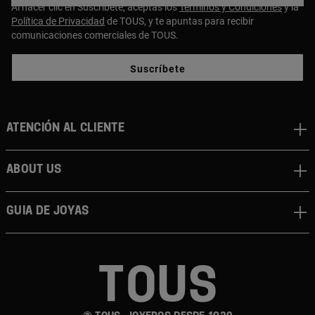
Al hacer clic en Suscríbete, aceptas los
Términos y Condiciones
y la
Política de Privacidad
de TOUS, y te apuntas para recibir
comunicaciones comerciales de TOUS.
Suscríbete
Atención al cliente
About us
Guia de joyas