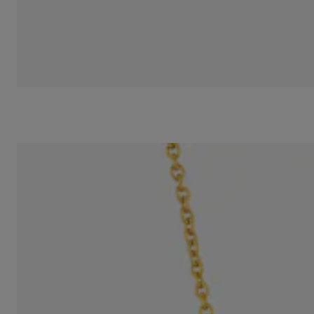
Gargantilla con baño de oro 18 kt sobre plata con anillas, 40 cm Ch
S/ 479