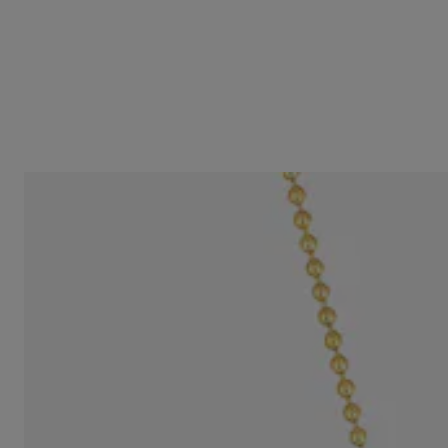
Gargantilla con baño de oro de 18 kt sobre plata con bolas 45 cm 
S/ 349