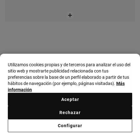
Collar corto con baño de oro 18 kt sobre plata y motivo oso en ónix Icon Color
Utilizamos cookies propias y de terceros para analizar el uso del
sitio web y mostrarte publicidad relacionada con tus
S/ 699
preferencias sobre la base de un perfil elaborado a partir de tus
hábitos de navegación (por ejemplo, páginas visitadas).
Más
información
Aceptar
Rechazar
Configurar