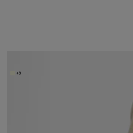
Bandolera mediana burdeos Audree Saffiano
S/ 1,499
+8