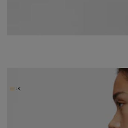
Bandolera mediana beige TOUS Brenda
S/ 1,149
+9