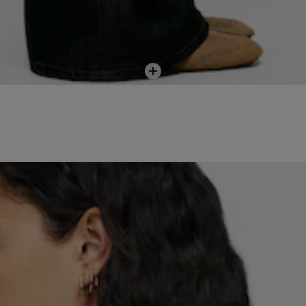
Añadir
a la
bolsa