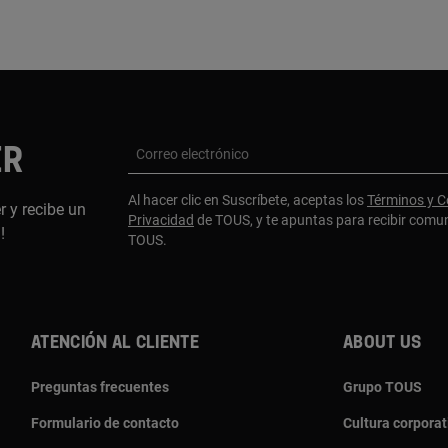
TOUS El Bo
+51933 2
Av. El Bo
ER
Correo electrónico
Al hacer clic en Suscríbete, aceptas los
Términos y C
r y recibe un
Privacidad
de TOUS, y te apuntas para recibir comu
a!
TOUS.
TOUS LARC
+51 978 
Mal. de la
115, Lima
Atención al cliente
About us
Preguntas frecuentes
Grupo TOUS
Formulario de contacto
Cultura corporat
TOUS LA M