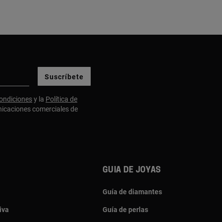
Ver detalle
sque - Lima - Lima
Cómo llegar
62 693
sque, 279. San Isidro, 15073, Lima, PE
Suscríbete
Ver detalle
ondiciones
y la
Política de
nicaciones comerciales de
OMAR - Lima
Cómo llegar
099 701
 Reserva 610, Miraflores 15074, Perú, local 114-
, PE
Guia de joyas
Ver detalle
Guía de diamantes
iva
Guía de perlas
OLINA - Lima
Cómo llegar