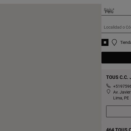
País
Localidad o Có
Tiend
TOUS C.C. J
+519759
Av. Javie
Lima, PE
464 TOUS C