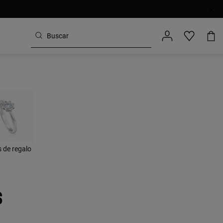
s de regalo
s