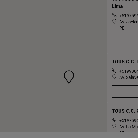
Lima
+519759
Av. Javie
PE
TOUS C.C. R
+519938
Av. Salav
TOUS C.C. 
+519759
Av. La Ma
PE