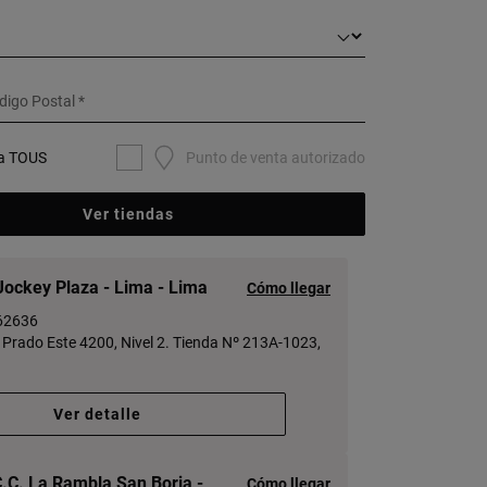
digo Postal
a TOUS
Punto de venta autorizado
Ver tiendas
ockey Plaza - Lima - Lima
Cómo llegar
62636
r Prado Este 4200, Nivel 2. Tienda Nº 213A-1023,
Ver detalle
.C. La Rambla San Borja -
Cómo llegar