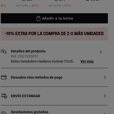
ed from
Price reduced from
to
Price reduced from
to
40%
S/ 1,149
-40%
S/ 1,119
-40%
Añadir a la bolsa
-10% extra por la compra de 2 o más unidades
Detalles del producto
Ref. 2001935051
Bolso bandolera mediano Audree TOUS
Ver más
La Rue New de poliuretano en color
negro. Incorpora una solapa y cierre con
dos botones magnéticos. Cuenta con dos
Descubre más métodos de pago
compartimentos separados por uno con
cremallera y un bolsillo abierto en la parte
delantera. Asa de hombro fija y asa
ENVÍO ESTÁNDAR
bandolera ajustable y extraíble. Medidas
(alto x ancho x fondo): 18 x 25 x 12,5 cm.
Si quieres tu grabado en diferente
Devoluciones gratuitas
formato ponte en contacto con nuestro