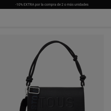
-10% EXTRA por la compra de 2 o más unidades
S/ 1,119
S/ 68