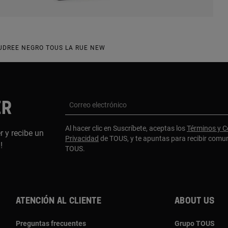
UDREE NEGRO TOUS LA RUE NEW
ER
Correo electrónico
Al hacer clic en Suscríbete, aceptas los
Términos y C
r y recibe un
Privacidad
de TOUS, y te apuntas para recibir comu
a!
TOUS.
Atención al cliente
About us
Preguntas frecuentes
Grupo TOUS