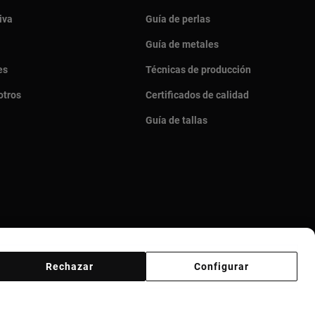
iva
Guía de perlas
Guía de metales
es
Técnicas de producción
otros
Certificados de calidad
Guía de tallas
Rechazar
Configurar
veedores
Canal ético
Responsible Jewelry Council