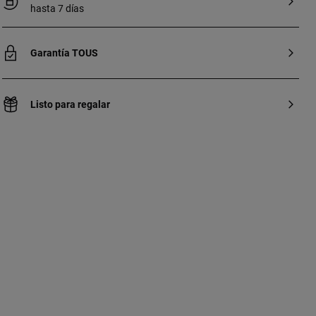
hasta 7 días
Personal Shopper. Contacto personal
shopper: 900 777 900
Garantía TOUS
Listo para regalar