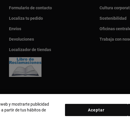
Formulario de contacto
Cultura corporat
Localiza tu pedido
Sostenibilidad
Envíos
Oficinas central
Devoluciones
Trabaja con nos
Localizador de tiendas
o web y mostrarte publicidad
 a partir de tus hábitos de
Aceptar
País y moneda:
Perú / Peruvian Sol
d
Política de cookies
Aviso legal
Código ético
Código ético Pro