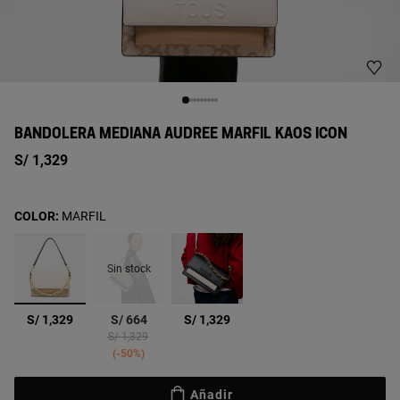
BANDOLERA MEDIANA AUDREE MARFIL KAOS ICON
S/ 1,329
COLOR:
MARFIL
Sin stock
seleccionado
S/ 1,329
S/ 664
S/ 1,329
Price reduced from
to
S/ 1,329
-50%
Añadir