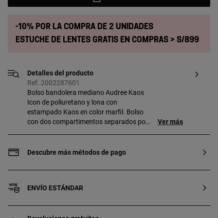
-10% POR LA COMPRA DE 2 UNIDADES
Estuche de lentes gratis en compras > S/899
Detalles del producto
Ref. 2002287601
Bolso bandolera mediano Audree Kaos
Icon de poliuretano y lona con
estampado Kaos en color marfil. Bolso
con dos compartimentos separados por
Ver más
un bolsillo con cierre de cremallera y un
bolsillo abierto en la parte delantera.
Cierre de solapa con dos botones
Descubre más métodos de pago
magnéticos. Asa de hombro fija y asa
bandolera ajustable y extraíble. Medidas
(alto x ancho x fondo): 16,5 x 25 x 11 cm.
ENVÍO ESTÁNDAR