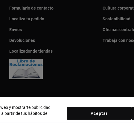
Formulario de contacto
Cultura corporat
Localiza tu pedido
Sostenibilidad
Envíos
Oficinas central
Devoluciones
Trabaja con nos
Localizador de tiendas
o web y mostrarte publicidad
 a partir de tus hábitos de
Aceptar
País y moneda:
Perú / Peruvian Sol
d
Política de cookies
Aviso legal
Código ético
Código ético Pro