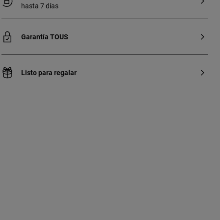
hasta 7 días
20 x 25 x 12 cm.
Garantía TOUS
Listo para regalar