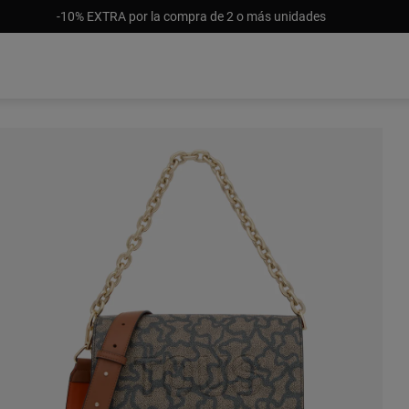
-10% EXTRA por la compra de 2 o más unidades
Sin stock
Sin stock
Sin stoc
S/ 671
S/ 671
S/ 54