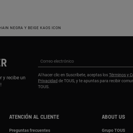
AIN NEGRA Y BEIGE KAOS ICON
ER
Correo electrónico
Al hacer clic en Suscríbete, aceptas los
Términos y C
r y recibe un
Privacidad
de TOUS, y te apuntas para recibir comu
a!
TOUS.
Atención al cliente
About us
Preguntas frecuentes
Grupo TOUS