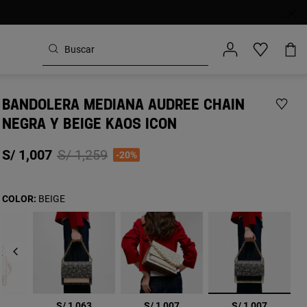
BANDOLERA MEDIANA AUDREE CHAIN
NEGRA Y BEIGE KAOS ICON
Price reduced from
to
S/ 1,007
S/ 1,259
-20%
COLOR:
BEIGE
k
seleccionad
9
S/ 1,063
S/ 1,007
S/ 1,007