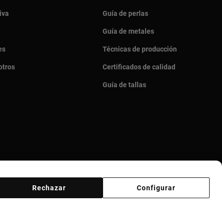
iva
Guía de perlas
Guía de metales
es
Técnicas de producción
otros
Certificados de calidad
Guía de tallas
Rechazar
Configurar
veedores
Canal ético
Responsible Jewelry Council