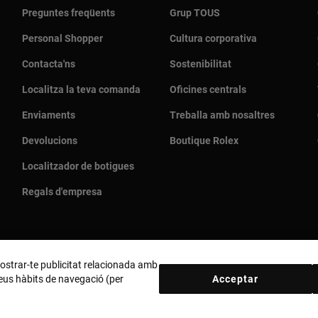
Preguntes freqüents
Grup TOUS
Personal Shopper
Cultura corporativa
Contacta'ns
Sostenibilitat
Localitza la teva comanda
Oficines centrals
Enviaments
Treballa amb nosaltres
Devolucions
Boutique Rolex
Localitzador de botigues
Regals d'empresa
 mostrar-te publicitat relacionada amb
 teus hàbits de navegació (per
Acceptar
País i moneda:
España (Península Y Baleares) / Euro