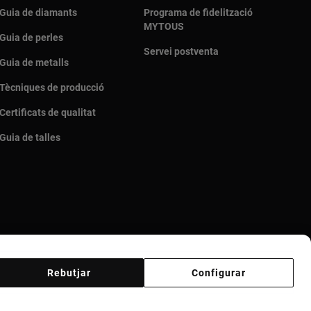
Guia de diamants
Programa de fidelització
MYTOUS
Guia de perles
Servei postventa
Guia de metalls
Tècniques de producció
Certificats de qualitat
Guia de talles
Rebutjar
Configurar