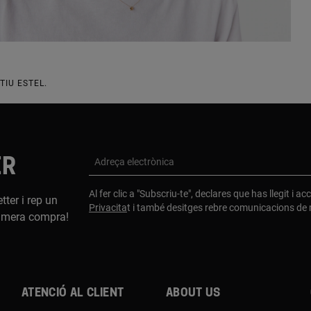
TIU ESTEL.
ER
Adreça electrònica
Al fer clic a "Subscriu-te", declares que has llegit i a
tter i rep un
Privacita
t i també desitges rebre comunicacions d
imera compra!
Atenció al client
About us