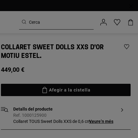
COLLARET SWEET DOLLS XXS D'OR
MOTIU ESTEL.
449,00 €
Afegir a la cistella
Detalls del producte
Ref. 1000125900
Collaret TOUS Sweet Dolls XXS de 0,6 cm.
Veure’n més
d'or groc de 18 kt. Llarg: 45 cm.