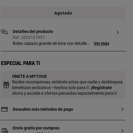
Agotado
Detalles del producto
Ref. 2002127951
Bolso capazo grande de lona con detalles
Ver más
de poliuretano en color negro Kaos Icon.
Cierre de cremallera. Bolsillo interior
abierto. Asas de mano fijas y asa
Especial para ti
bandolera ajustable y desmontable.
Medidas (alto x ancho x fondo):
ÚNETE A MYTOUS
28,5 x 52 x 14,5 cm.
Recibe recompensas, entérate antes que nadie y desbloquea
beneficios exclusivos—hechos solo para ti.
¡
Regístrate
ahora y accede a ofertas pensadas especialmente para ti
Descubre más métodos de pago
Envío gratis por compras