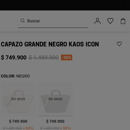
CAPAZO GRANDE NEGRO KAOS ICON
Price reduced from
to
$ 749.900
$ 1.489.900
-50%
COLOR:
NEGRO
Sin stock
Sin stock
seleccionado
$ 749.900
$ 749.900
Price reduced from
to
Price reduced from
to
$ 1.489.900
-50%
$ 1.489.900
-50%