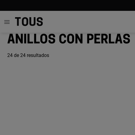
Anillos con perlas
24
de 24 resultados