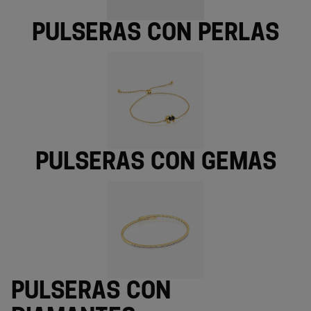
Pulseras con perlas
Pulseras con gemas
Pulseras con