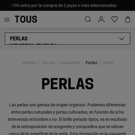
-15% extra por la compra de 2 joyas o más seleccionadas
PERLAS
WE SPEAK JEWELRY
METALES
GEMAS
Metales
Gemas
Diamantes
Perlas
Vidrio
DIAMANTES
VIDRIO
PERLAS
TÉCNICAS DE PRODUCCIÓN
CERTIFICADOS DE CALIDAD EN JOYERÍA
Las perlas son gemas de origen orgánico. Podemos diferenciar
entre perlas naturales y perlas cultivadas, en función de si ha
intervenido el hombre o no. El brillo perlado típico, es el resultado
de la sobreposición de aragonite y conquiolina que se ubican
cerca de la superficie de la perla. Esta formación es la causante