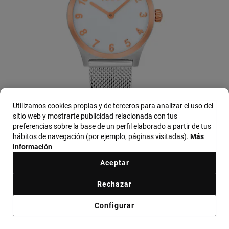
Utilizamos cookies propias y de terceros para analizar el uso del
sitio web y mostrarte publicidad relacionada con tus
preferencias sobre la base de un perfil elaborado a partir de tus
hábitos de navegación (por ejemplo, páginas visitadas).
Más
información
Aceptar
Rechazar
Configurar
Aretes de oro y perlas Baby TOUS
$ 959.900