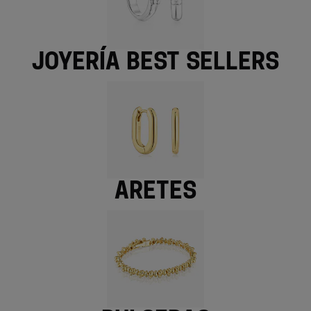
Joyería best sellers
Aretes