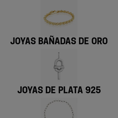
Joyas bañadas de oro
Joyas de plata 925