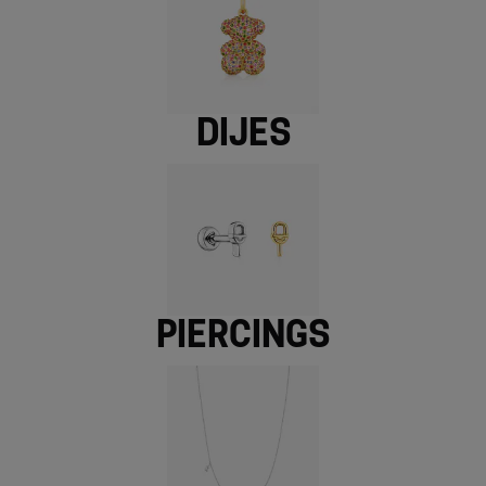
Dijes
Piercings