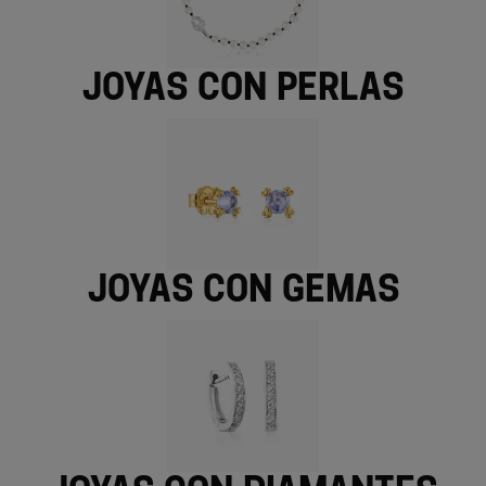
Joyas con perlas
Joyas con gemas