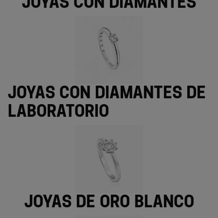
Joyas con diamantes
Joyas con diamantes de
laboratorio
Joyas de oro blanco