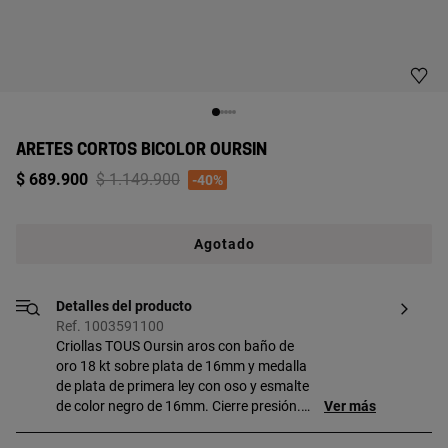
ARETES CORTOS BICOLOR OURSIN
Price reduced from
to
$ 689.900
$ 1.149.900
-40%
Agotado
Detalles del producto
Ref. 1003591100
Criollas TOUS Oursin aros con baño de
oro 18 kt sobre plata de 16mm y medalla
de plata de primera ley con oso y esmalte
de color negro de 16mm. Cierre presión.
Ver más
Plata de primera ley recubierta de oro de
18kt con un espesor de 3 a 5 micras y sin