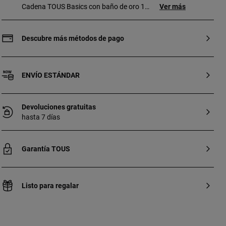
Cadena TOUS Basics con baño de oro 18
Ver más
kt sobre plata con anillas barbadas.
Longitud: 35 cm. Cierre mosquetón. Pieza
fabricada con plata de primera ley con
Descubre más métodos de pago
baño de oro de 18 a 23 kt y 3 micras de
espesor. Esta calidad garantiza una
mayor durabilidad de la joya.
ENVÍO ESTÁNDAR
Devoluciones gratuitas
hasta 7 días
Garantía TOUS
Listo para regalar