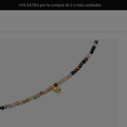
-10% EXTRA por la compra de 2 o más unidades
S/ 47