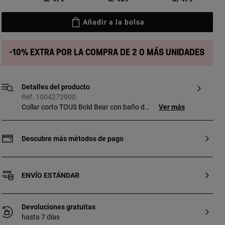
Añadir a la bolsa
-10% extra por la compra de 2 o más unidades
Detalles del producto
Ref. 1004272900
Collar corto TOUS Bold Bear con baño de
Ver más
oro 18 kt sobre plata y bolas facetadas de
2 - 2,5 mm de turmalinas en distintas
tonalidades. Longitud del collar: 40 cm.
Descubre más métodos de pago
Cierre mosquetón. Pieza fabricada con
plata de primera ley con baño de oro de
18 a 23 kt y 3 micras de espesor. Esta
ENVÍO ESTÁNDAR
calidad garantiza una mayor durabilidad
de la joya.
Devoluciones gratuitas
hasta 7 días