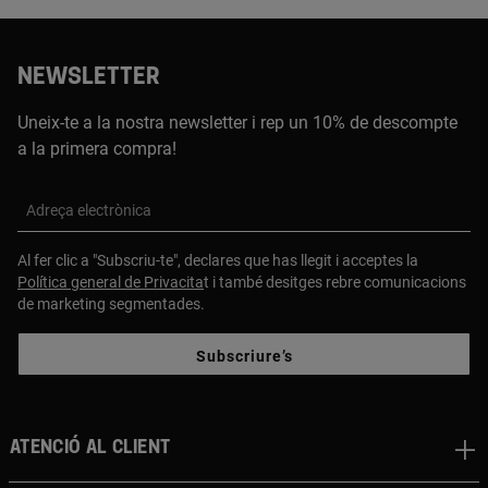
NEWSLETTER
Uneix-te a la nostra newsletter i rep un 10% de descompte
a la primera compra!
Adreça electrònica
Al fer clic a "Subscriu-te", declares que has llegit i acceptes la
Política general de Privacita
t i també desitges rebre comunicacions
de marketing segmentades.
Subscriure’s
Atenció al client