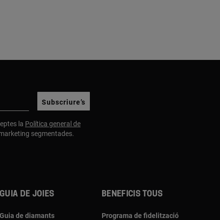
Subscriure’s
cceptes la
Política general de
e marketing segmentades.
Guia de joies
Beneficis TOUS
Guia de diamants
Programa de fidelització