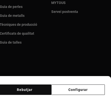
MYTOUS
Guia de perles
Servei postventa
Guia de metalls
Tècniques de producció
Certificats de qualitat
Guia de talles
Rebutjar
Configurar
i ètic
Código ético Proveedores
Canal ètic