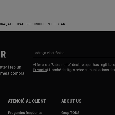
BRAÇALET D'ACER IP IRIDISCENT D-BEAR
ER
Adreça electrònica
Al fer clic a "Subscriu-te", declares que has llegit i a
tter i rep un
Privacita
t i també desitges rebre comunicacions d
imera compra!
Atenció al client
About us
Preguntes freqüents
Grup TOUS