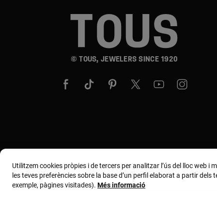
© TOUS, JEWELERS SINCE 1920
Utilitzem cookies pròpies i de tercers per analitzar l’ús del lloc web i
les teves preferències sobre la base d’un perfil elaborat a partir dels
exemple, pàgines visitades).
Més informació
Termes i condicions
Política de ús i privacit