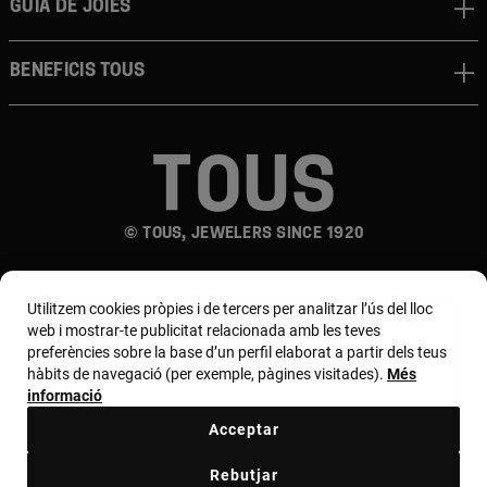
Guia de joies
Beneficis TOUS
© TOUS, JEWELERS SINCE 1920
Utilitzem cookies pròpies i de tercers per analitzar l’ús del lloc
web i mostrar-te publicitat relacionada amb les teves
preferències sobre la base d’un perfil elaborat a partir dels teus
hàbits de navegació (per exemple, pàgines visitades).
Més
País i moneda:
España (Península Y Baleares) /
informació
Euro
Acceptar
Rebutjar