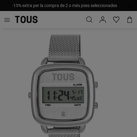
-15% extra per la compra de 2 o més joies seleccionades