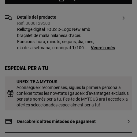
Detalls del producte
Ref. 3000129500
Rellotge digital TOUS D-Logo New amb
braçalet de malla milanesa d´acer.
Funcions: hora, minuts, segons, dia, mes,
dia de la setmana, cronògraf 1/100
Veure’n més
segons i alarma. Impermeable a 3 ATM.
Bateria: 3V liti CR2016/1,69 grams (liti
0,025 grams). Tancament ajustable amb
Especial per a tu
seguretat.
UNEIX-TE A MYTOUS
Aconsegueix recompenses, sigues la primera persona a
conèixer totes les novetats i gaudeix d'avantatges exclusius
pensats només per a tu. Fes-te de MYTOUS ara i accedeix a
ofertes seleccionades especialment per a tu!
Descobreix altres mètodes de pagament