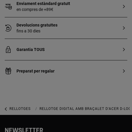
Enviament estàndard gratuït
en compres de +89€
Devolucions gratuïtes
fins a 30 dies
Garantia TOUS
Preparat per regalar
RELLOTGES
RELLOTGES DIGITALS
RELLOTGE DIGITAL AMB BRAÇALET D'ACER D-LO
NEWSLETTER