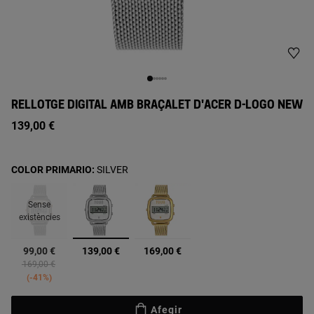
RELLOTGE DIGITAL AMB BRAÇALET D'ACER D-LOGO NEW
139,00 €
COLOR PRIMARIO:
SILVER
Sense
existències
seleccionats
99,00 €
139,00 €
169,00 €
Price reduced from
to
169,00 €
-41%
Afegir