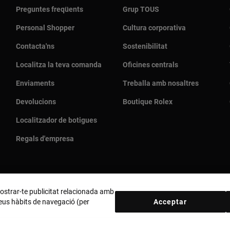
Preguntes freqüents
Grup TOUS
Personal Shopper
Cultura corporativa
Contacta'ns
Sostenibilitat
Localitza la teva comanda
Oficines centrals
Enviaments
Treballa amb nosaltres
Devolucions
Boutique Rolex
Localitzador de botigues
Regals d'empresa
 mostrar-te publicitat relacionada amb
 teus hàbits de navegació (per
Acceptar
País i moneda:
España (Península Y Baleares) / Euro