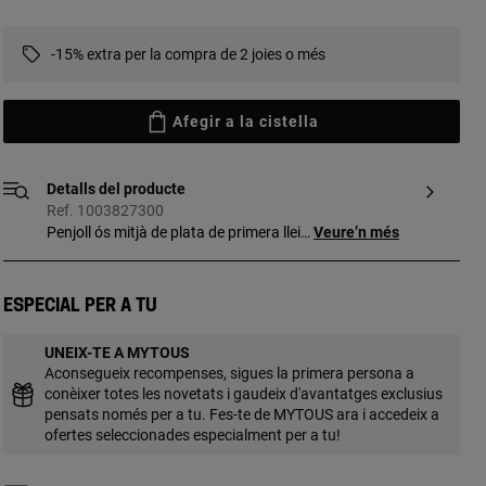
-15% extra per la compra de 2 joies o més
Afegir a la cistella
Detalls del producte
Ref. 1003827300
Penjoll ós mitjà de plata de primera llei
Veure’n més
TOUS Bold Bear en 3D. Mida ós: 16 mm.
Aquest article no inclou la cadena.
Especial per a tu
UNEIX-TE A MYTOUS
Aconsegueix recompenses, sigues la primera persona a
conèixer totes les novetats i gaudeix d'avantatges exclusius
pensats només per a tu. Fes-te de MYTOUS ara i accedeix a
ofertes seleccionades especialment per a tu!