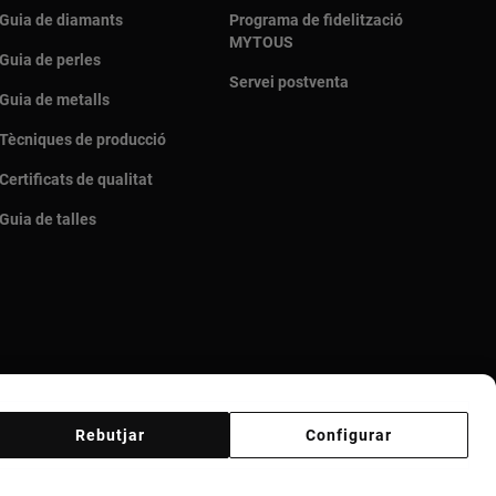
Guia de diamants
Programa de fidelització
MYTOUS
Guia de perles
Servei postventa
Guia de metalls
Tècniques de producció
Certificats de qualitat
Guia de talles
Rebutjar
Configurar