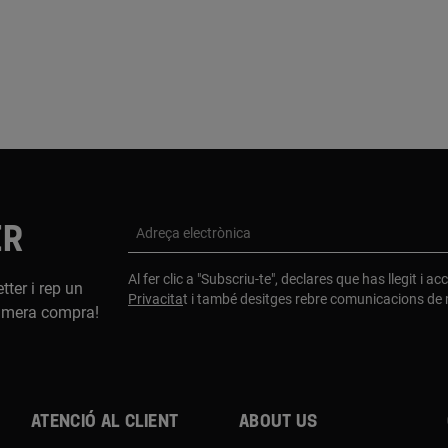
ER
Adreça electrònica
Al fer clic a "Subscriu-te", declares que has llegit i a
tter i rep un
Privacita
t i també desitges rebre comunicacions d
imera compra!
Atenció al client
About us