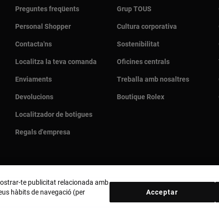
Preguntes freqüents
Grup TOUS
Personal Shopper
Cultura corporativa
Contacta'ns
Sostenibilitat
Localitza la teva comanda
Oficines centrals
Enviaments
Treballa amb nosaltres
Devolucions
Boutique Rolex
Localitzador de botigues
Regals d'empresa
 mostrar-te publicitat relacionada amb
 teus hàbits de navegació (per
Acceptar
País i moneda:
España (Península Y Baleares) / Euro