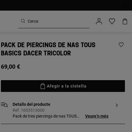
PACK DE PIERCINGS DE NAS TOUS
BASICS DACER TRICOLOR
69,00 €
Afegir a la cistella
Detalls del producte
Ref. 1003513000
Pack de tres piercings de nas TOUS
Veure’n més
Basics tricolor dacer quirúrgic de 5 mm
amb ós (acer), estrella (acer IP daurat) i