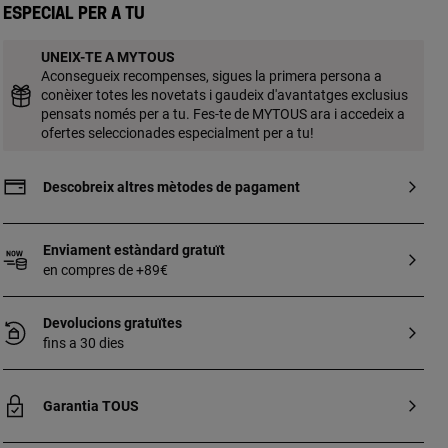
cor (acer IP rosat) de 3 mm. [Piercing
Especial per a tu
realitzat amb metall biocompatible i
hipoal·lergènic, no esterilitzat. Apte per a
UNEIX-TE A MYTOUS
segona posada. Ús recomanat per al
Aconsegueix recompenses, sigues la primera persona a
nas]. Tècnica de producció: Fosa.
conèixer totes les novetats i gaudeix d'avantatges exclusius
pensats només per a tu. Fes-te de MYTOUS ara i accedeix a
ofertes seleccionades especialment per a tu!
Descobreix altres mètodes de pagament
Enviament estàndard gratuït
en compres de +89€
Devolucions gratuïtes
fins a 30 dies
Garantia TOUS