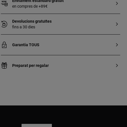
Enviament estàndard gratuït
en compres de +89€
Devolucions gratuïtes
fins a 30 dies
Garantia TOUS
Preparat per regalar