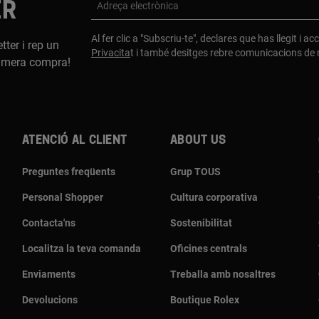
ER
Adreça electrònica
Al fer clic a "Subscriu-te", declares que has llegit i a
tter i rep un
Privacita
t i també desitges rebre comunicacions d
imera compra!
Atenció al client
About us
Preguntes freqüents
Grup TOUS
Personal Shopper
Cultura corporativa
Contacta'ns
Sostenibilitat
Localitza la teva comanda
Oficines centrals
Enviaments
Treballa amb nosaltres
Devolucions
Boutique Rolex