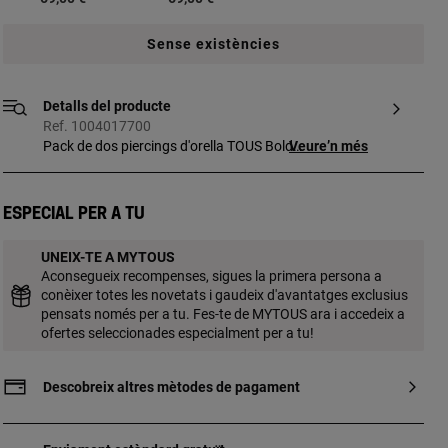
Sense existències
Detalls del producte
Ref. 1004017700
Pack de dos piercings d'orella TOUS Bold
Veure’n més
Bear d'acer IP daurat i acer IP blau amb
motiu ós. Mida óssos: 4 x 3,2 mm. Llarg
barra: 6 mm. Tanca rosca.
Especial per a tu
UNEIX-TE A MYTOUS
Aconsegueix recompenses, sigues la primera persona a
conèixer totes les novetats i gaudeix d'avantatges exclusius
pensats només per a tu. Fes-te de MYTOUS ara i accedeix a
ofertes seleccionades especialment per a tu!
Descobreix altres mètodes de pagament