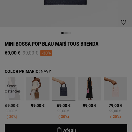
MINI BOSSA POP BLAU MARÍ TOUS BRENDA
Price reduced from
to
69,00 €
99,00 €
-30%
COLOR PRIMARIO:
NAVY
Sense
existències
seleccionats
69,00 €
99,00 €
69,00 €
99,00 €
79,00 €
d from
Price reduced from
to
Price reduced from
to
Price reduced
to
99,00 €
99,00 €
99,00 €
-30%
-30%
-20%
Afegir