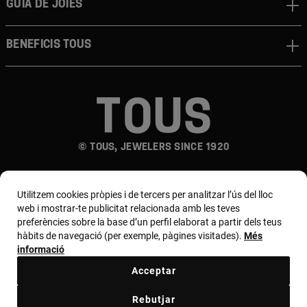
Guia de joies
Beneficis TOUS
© TOUS, JEWELERS SINCE 1920
Utilitzem cookies pròpies i de tercers per analitzar l’ús del lloc
web i mostrar-te publicitat relacionada amb les teves
preferències sobre la base d’un perfil elaborat a partir dels teus
hàbits de navegació (per exemple, pàgines visitades).
Més
País i moneda:
España (Península Y Baleares) /
informació
Euro
Acceptar
Rebutjar