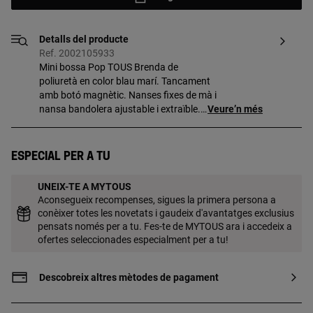
Detalls del producte
Ref. 2002105933
Mini bossa Pop TOUS Brenda de
poliuretà en color blau marí. Tancament
amb botó magnètic. Nanses fixes de mà i
nansa bandolera ajustable i extraïble.
Veure’n més
Incorpora un bonic detall d'os penjant.
Mides (alt x ample x fons): 20 x 16 x 7 cm.
Especial per a tu
UNEIX-TE A MYTOUS
Aconsegueix recompenses, sigues la primera persona a
conèixer totes les novetats i gaudeix d'avantatges exclusius
pensats només per a tu. Fes-te de MYTOUS ara i accedeix a
ofertes seleccionades especialment per a tu!
Descobreix altres mètodes de pagament