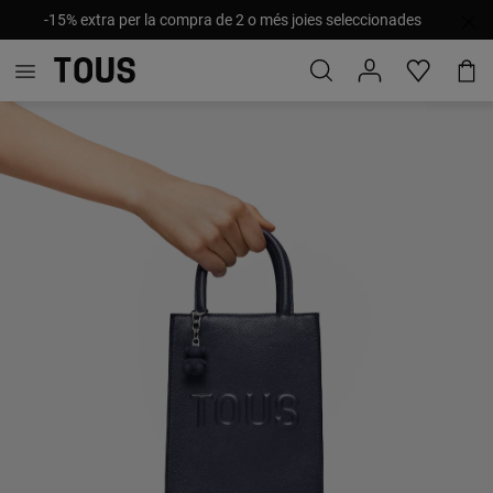
-15% extra per la compra de 2 o més joies seleccionades