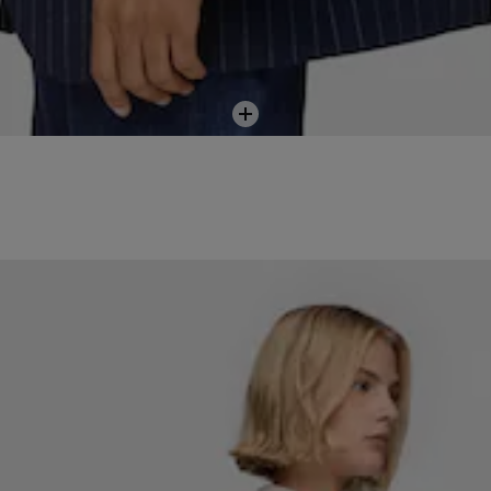
Afegir
a la
cistella