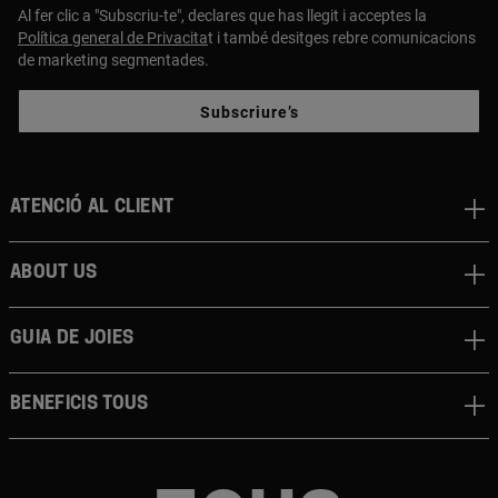
Al fer clic a "Subscriu-te", declares que has llegit i acceptes la
Política general de Privacita
t i també desitges rebre comunicacions
de marketing segmentades.
Subscriure’s
Atenció al client
About us
Guia de joies
Beneficis TOUS