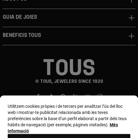
Guia de joies
Beneficis TOUS
© TOUS, JEWELERS SINCE 1920
Utilitzem cookies pròpies i de tercers per analitzar l’ús del lloc
web i mostrar-te publicitat relacionada amb les teves
preferències sobre la base d’un perfil elaborat a partir dels teus
hàbits de navegació (per exemple, pàgines visitades).
Més
País i moneda:
España (Península Y Baleares) /
informació
Euro