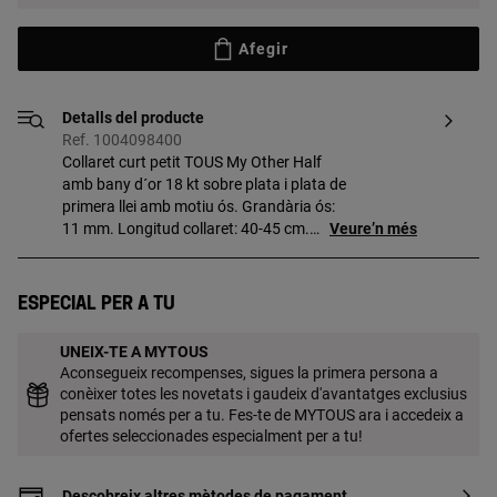
Afegir
Detalls del producte
Ref. 1004098400
Collaret curt petit TOUS My Other Half
amb bany d´or 18 kt sobre plata i plata de
primera llei amb motiu ós. Grandària ós:
11 mm. Longitud collaret: 40-45 cm.
Veure’n més
Tancament ressa. Peça fabricada amb
plata de primera llei amb bany d'or de 18
a 23 kt i 3 micres de gruix. Aquesta
Especial per a tu
qualitat garanteix una major durabilitat
de la joia. Aquest artícle està format per
UNEIX-TE A MYTOUS
dues peces que unides formen un ós.
Aconsegueix recompenses, sigues la primera persona a
conèixer totes les novetats i gaudeix d'avantatges exclusius
pensats només per a tu. Fes-te de MYTOUS ara i accedeix a
ofertes seleccionades especialment per a tu!
Descobreix altres mètodes de pagament