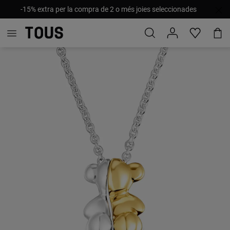
-15% extra per la compra de 2 o més joies seleccionades