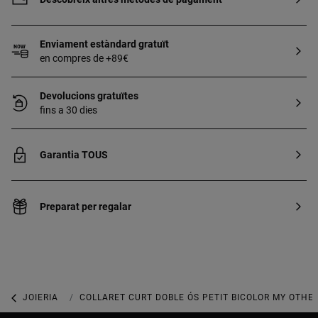
Enviament estàndard gratuït
en compres de +89€
Devolucions gratuïtes
fins a 30 dies
Garantia TOUS
Preparat per regalar
JOIERIA
JOIES DE PLATA 925
COLLARET CURT DOBLE ÓS PETIT BICOLOR MY OTHE