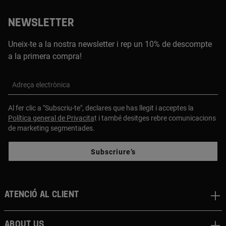
NEWSLETTER
Uneix-te a la nostra newsletter i rep un 10% de descompte
a la primera compra!
Adreça electrònica
Al fer clic a "Subscriu-te", declares que has llegit i acceptes la
Política general de Privacita
t i també desitges rebre comunicacions
de marketing segmentades.
Subscriure’s
Atenció al client
About us