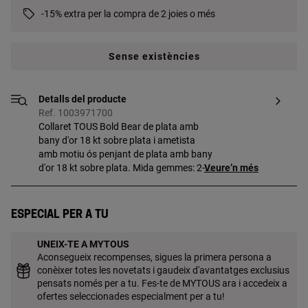
-15% extra per la compra de 2 joies o més
Sense existències
Detalls del producte
Ref. 1003971700
Collaret TOUS Bold Bear de plata amb
bany d'or 18 kt sobre plata i ametista
amb motiu ós penjant de plata amb bany
d'or 18 kt sobre plata. Mida gemmes: 2-
Veure’n més
2,5 mm. Mida ós: 5,35 mm. Longitud del
collaret: 42-45 cm. Tanca reasa. Peça
fabricada amb plata de primera llei amb
Especial per a tu
bany d'or de 18 a 23 kt i 3 micres de gruix.
Aquesta qualitat garanteix una major
UNEIX-TE A MYTOUS
durabilitat de la joia.
Aconsegueix recompenses, sigues la primera persona a
conèixer totes les novetats i gaudeix d'avantatges exclusius
pensats només per a tu. Fes-te de MYTOUS ara i accedeix a
ofertes seleccionades especialment per a tu!