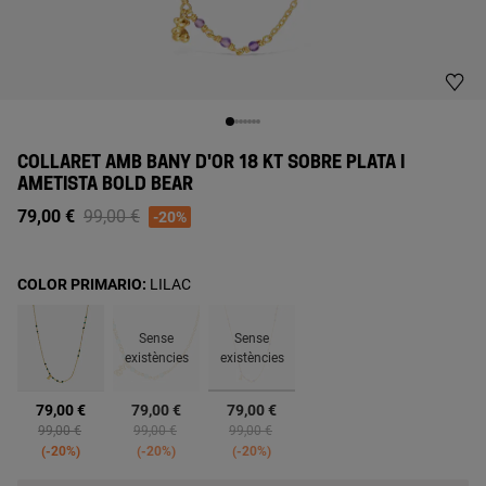
COLLARET AMB BANY D'OR 18 KT SOBRE PLATA I
AMETISTA BOLD BEAR
Price reduced from
to
79,00 €
99,00 €
-20%
COLOR PRIMARIO:
LILAC
Sense
Sense
existències
existències
seleccionats
79,00 €
79,00 €
79,00 €
Price reduced from
to
Price reduced from
to
Price reduced from
to
99,00 €
99,00 €
99,00 €
-20%
-20%
-20%