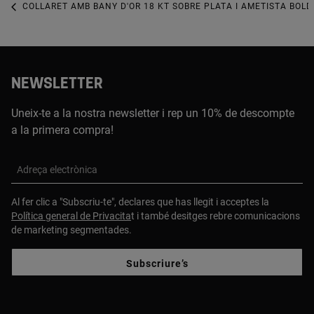
COLLARET AMB BANY D'OR 18 KT SOBRE PLATA I AMETISTA BOLD
NEWSLETTER
Uneix-te a la nostra newsletter i rep un 10% de descompte
a la primera compra!
Adreça electrònica
Al fer clic a "Subscriu-te", declares que has llegit i acceptes la
Política general de Privacita
t i també desitges rebre comunicacions
de marketing segmentades.
Subscriure’s