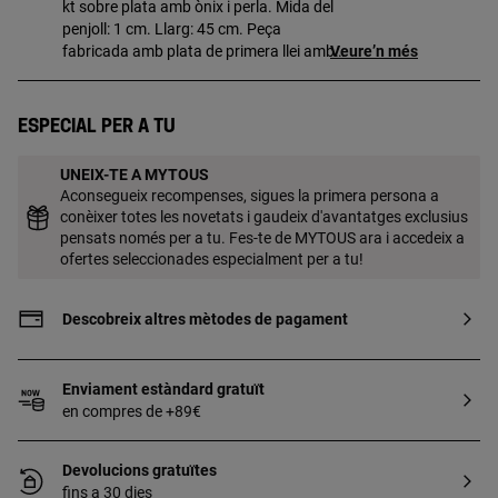
kt sobre plata amb ònix i perla. Mida del
penjoll: 1 cm. Llarg: 45 cm. Peça
fabricada amb plata de primera llei amb
Veure’n més
bany d'or de 18 a 23 kt i 3 micres de gruix.
Aquesta qualitat garanteix una major
durabilitat de la joia.
Especial per a tu
UNEIX-TE A MYTOUS
Aconsegueix recompenses, sigues la primera persona a
conèixer totes les novetats i gaudeix d'avantatges exclusius
pensats només per a tu. Fes-te de MYTOUS ara i accedeix a
ofertes seleccionades especialment per a tu!
Descobreix altres mètodes de pagament
Enviament estàndard gratuït
en compres de +89€
Devolucions gratuïtes
fins a 30 dies