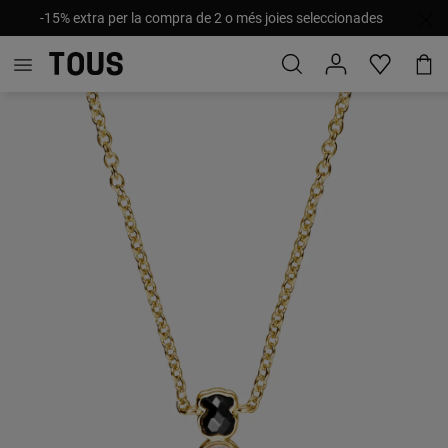
-15% extra per la compra de 2 o més joies seleccionades