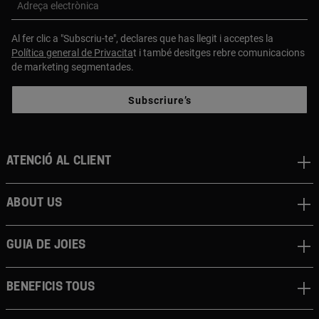
Adreça electrònica
Al fer clic a "Subscriu-te", declares que has llegit i acceptes la
Política general de Privacita
t i també desitges rebre comunicacions
de marketing segmentades.
Subscriure’s
Atenció al client
About us
Guia de joies
Beneficis TOUS