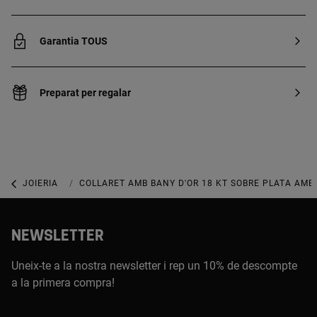
Garantia TOUS
Preparat per regalar
JOIERIA
JOIES AMB PEDRES PRECIOSES
COLLARET AMB BANY D'OR 18 KT SOBRE PLATA AMB 
NEWSLETTER
Uneix-te a la nostra newsletter i rep un 10% de descompte
a la primera compra!