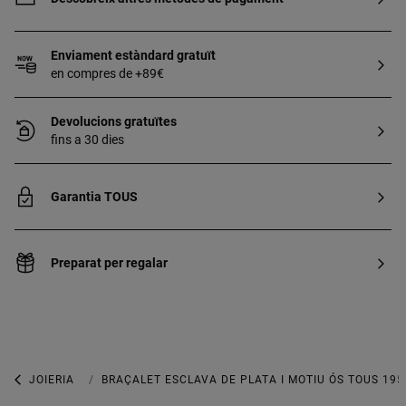
Enviament estàndard gratuït
en compres de +89€
Devolucions gratuïtes
fins a 30 dies
Garantia TOUS
Preparat per regalar
JOIERIA
JOIES DE PLATA 925
BRAÇALET ESCLAVA DE PLATA I MOTIU ÓS TOUS 195