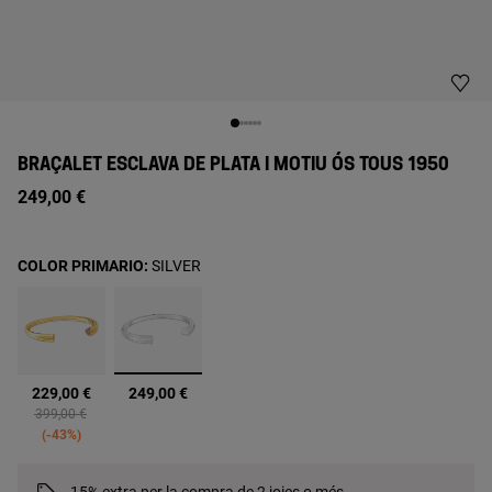
BRAÇALET ESCLAVA DE PLATA I MOTIU ÓS TOUS 1950
249,00 €
COLOR PRIMARIO:
SILVER
seleccionats
229,00 €
249,00 €
Price reduced from
to
399,00 €
-43%