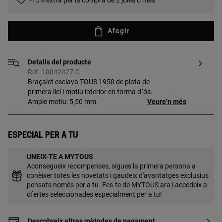
-15% extra per la compra de 2 joies o més
Afegir
Detalls del producte
Ref. 10042427-C
Braçalet esclava TOUS 1950 de plata de
primera llei i motiu interior en forma d´ós.
Ample motiu: 5,50 mm.
Veure’n més
Especial per a tu
UNEIX-TE A MYTOUS
Aconsegueix recompenses, sigues la primera persona a
conèixer totes les novetats i gaudeix d'avantatges exclusius
pensats només per a tu. Fes-te de MYTOUS ara i accedeix a
ofertes seleccionades especialment per a tu!
Descobreix altres mètodes de pagament