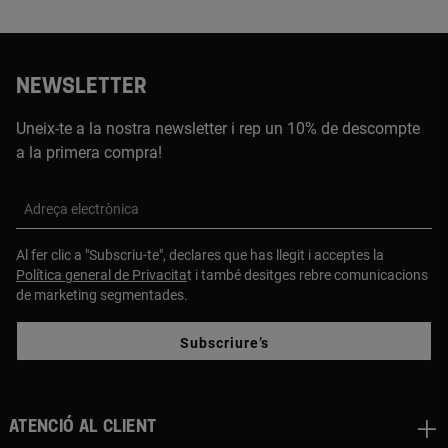
NEWSLETTER
Uneix-te a la nostra newsletter i rep un 10% de descompte
a la primera compra!
Adreça electrònica
Al fer clic a "Subscriu-te", declares que has llegit i acceptes la
Política general de Privacita
t i també desitges rebre comunicacions
de marketing segmentades.
Subscriure’s
Atenció al client