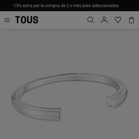
-15% extra per la compra de 2 o més joies seleccionades