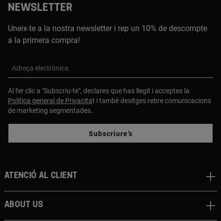
NEWSLETTER
Uneix-te a la nostra newsletter i rep un 10% de descompte
a la primera compra!
Adreça electrònica
Al fer clic a "Subscriu-te", declares que has llegit i acceptes la
Política general de Privacita
t i també desitges rebre comunicacions
de marketing segmentades.
Subscriure’s
Atenció al client
About us