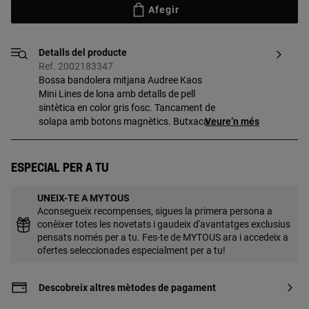
Afegir
Detalls del producte
Ref. 2002183347
Bossa bandolera mitjana Audree Kaos
Mini Lines de lona amb detalls de pell
sintètica en color gris fosc. Tancament de
solapa amb botons magnètics. Butxaca
Veure’n més
exterior oberta. Té dos compartiments
separats per un amb cremallera. Nansa
bandolera ajustable i extraïble i nansa
Especial per a tu
d'espatlla extraïble. Mides (alt x ample x
fons): 16,5 x 25 x 12,5 cm.
UNEIX-TE A MYTOUS
Aconsegueix recompenses, sigues la primera persona a
conèixer totes les novetats i gaudeix d'avantatges exclusius
pensats només per a tu. Fes-te de MYTOUS ara i accedeix a
ofertes seleccionades especialment per a tu!
Descobreix altres mètodes de pagament