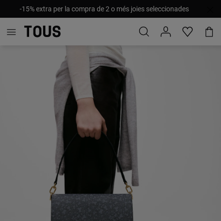
-15% extra per la compra de 2 o més joies seleccionades