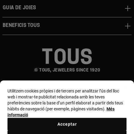
Guia de joies
Beneficis TOUS
© TOUS, JEWELERS SINCE 1920
Utilitzem cookies pròpies i de tercers per analitzar l’ús del lloc
web i mostrar-te publicitat relacionada amb les teves
preferències sobre la base d’un perfil elaborat a partir dels teus
hàbits de navegació (per exemple, pàgines visitades).
Més
País i moneda:
España (Península Y Baleares) /
informació
Euro
Acceptar