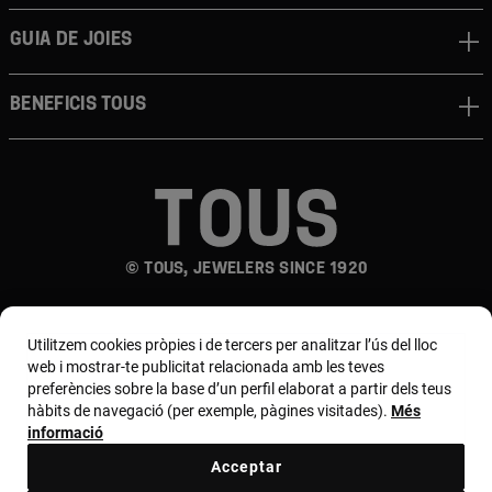
Guia de joies
Beneficis TOUS
© TOUS, JEWELERS SINCE 1920
Utilitzem cookies pròpies i de tercers per analitzar l’ús del lloc
web i mostrar-te publicitat relacionada amb les teves
preferències sobre la base d’un perfil elaborat a partir dels teus
hàbits de navegació (per exemple, pàgines visitades).
Més
País i moneda:
España (Península Y Baleares) /
informació
Euro
Acceptar