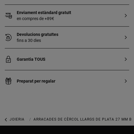
Enviament estàndard gratuït
en compres de +89€
Devolucions gratuïtes
fins a 30 dies
Garantia TOUS
Preparat per regalar
JOIERIA
JOIES DE PLATA 925
ARRACADES DE CÈRCOL LLARGS DE PLATA 27 MM BA