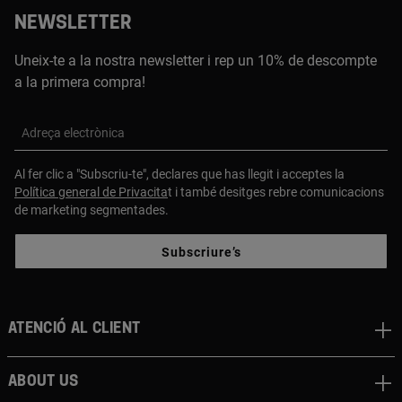
NEWSLETTER
Uneix-te a la nostra newsletter i rep un 10% de descompte
a la primera compra!
Adreça electrònica
Al fer clic a "Subscriu-te", declares que has llegit i acceptes la
Política general de Privacita
t i també desitges rebre comunicacions
de marketing segmentades.
Subscriure’s
Atenció al client
About us