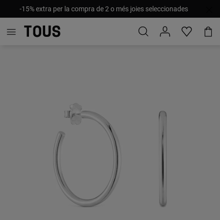
-15% extra per la compra de 2 o més joies seleccionades