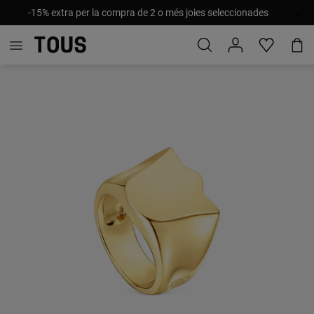
-15% extra per la compra de 2 o més joies seleccionades