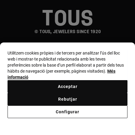
© TOUS, JEWELERS SINCE 1920
Utilitzem cookies pròpies i de tercers per analitzar l’ús del lloc
web i mostrar-te publicitat relacionada amb les teves
preferències sobre la base d’un perfil elaborat a partir dels teus
hàbits de navegació (per exemple, pàgines visitades).
Més
País i moneda:
España (Península Y Baleares) /
informació
Euro
Acceptar
Rebutjar
Termes i condicions
Política de ús i privacitat
Configurar
Política de cookies
Avís legal
Bases MYTOUS
Codi ètic
Còdi ètic
Código ético Proveedores
Canal ètic