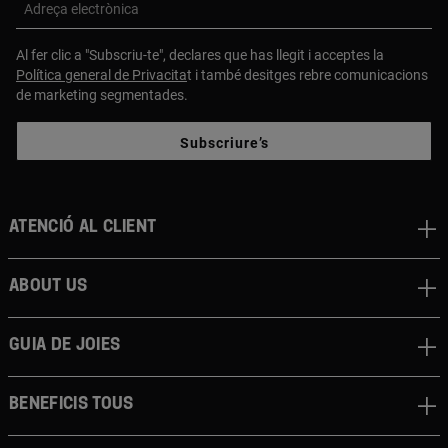
Adreça electrònica
Al fer clic a "Subscriu-te", declares que has llegit i acceptes la
Política general de Privacita
t i també desitges rebre comunicacions
de marketing segmentades.
Subscriure’s
Atenció al client
About us
Guia de joies
Beneficis TOUS