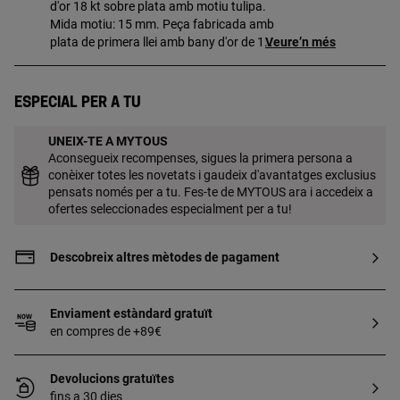
d'or 18 kt sobre plata amb motiu tulipa.
Mida motiu: 15 mm. Peça fabricada amb
plata de primera llei amb bany d'or de 18
Veure’n més
a 23 kt i 3 micres de gruix. Aquesta
qualitat garanteix una major durabilitat
de la joia.
Especial per a tu
UNEIX-TE A MYTOUS
Aconsegueix recompenses, sigues la primera persona a
conèixer totes les novetats i gaudeix d'avantatges exclusius
pensats només per a tu. Fes-te de MYTOUS ara i accedeix a
ofertes seleccionades especialment per a tu!
Descobreix altres mètodes de pagament
Enviament estàndard gratuït
en compres de +89€
Devolucions gratuïtes
fins a 30 dies