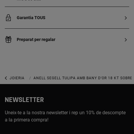
Garantia TOUS
Preparat per regalar
JOIERIA
JOIES AMB BANY D’OR
ANELL SEGELL TULIPA AMB BANY D'OR 18 KT SOBRE
NEWSLETTER
Uneix-te a la nostra newsletter i rep un 10% de descompte
a la primera compra!