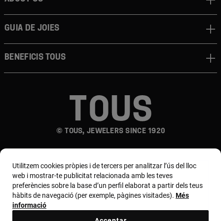
Guia de joies
Beneficis TOUS
© TOUS, JEWELERS SINCE 1920
Utilitzem cookies pròpies i de tercers per analitzar l’ús del lloc
web i mostrar-te publicitat relacionada amb les teves
preferències sobre la base d’un perfil elaborat a partir dels teus
hàbits de navegació (per exemple, pàgines visitades).
Més
País i moneda:
España (Península Y Baleares) /
informació
Euro
Acceptar