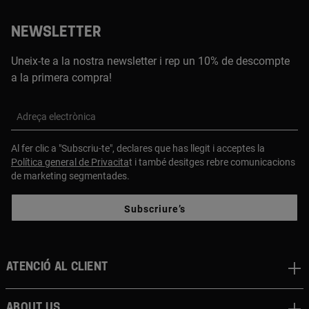
NEWSLETTER
Uneix-te a la nostra newsletter i rep un 10% de descompte
a la primera compra!
Adreça electrònica
Al fer clic a "Subscriu-te", declares que has llegit i acceptes la
Política general de Privacita
t i també desitges rebre comunicacions
de marketing segmentades.
Subscriure’s
Atenció al client
About us