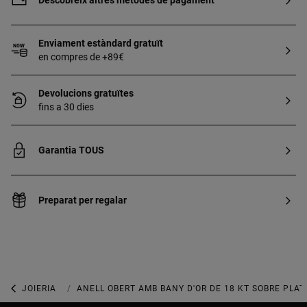
Descobreix altres mètodes de pagament
Enviament estàndard gratuït
en compres de +89€
Devolucions gratuïtes
fins a 30 dies
Garantia TOUS
Preparat per regalar
JOIERIA
JOIES AMB BANY D’OR
ANELL OBERT AMB BANY D'OR DE 18 KT SOBRE PLAT