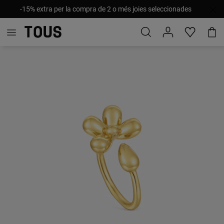
-15% extra per la compra de 2 o més joies seleccionades