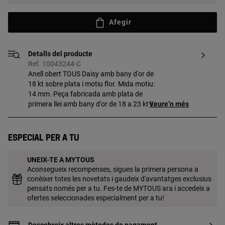
Afegir
Detalls del producte
Ref. 10043244-C
Anell obert TOUS Daisy amb bany d'or de
18 kt sobre plata i motiu flor. Mida motiu:
14 mm. Peça fabricada amb plata de
primera llei amb bany d'or de 18 a 23 kt i
Veure’n més
3 micres de gruix. Aquesta qualitat
garanteix una major durabilitat de la joia.
Especial per a tu
UNEIX-TE A MYTOUS
Aconsegueix recompenses, sigues la primera persona a
conèixer totes les novetats i gaudeix d'avantatges exclusius
pensats només per a tu. Fes-te de MYTOUS ara i accedeix a
ofertes seleccionades especialment per a tu!