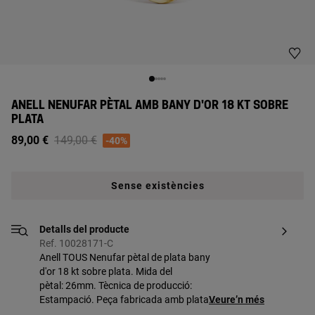
ANELL NENUFAR PÈTAL AMB BANY D'OR 18 KT SOBRE
PLATA
Price reduced from
to
89,00 €
149,00 €
-40%
Sense existències
Detalls del producte
Ref. 10028171-C
Anell TOUS Nenufar pètal de plata bany
d'or 18 kt sobre plata. Mida del
pètal: 26mm. Tècnica de producció:
Estampació. Peça fabricada amb plata
Veure’n més
de primera llei amb bany d'or de 18 a 23