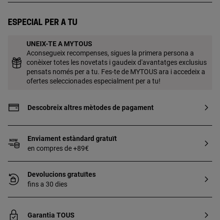
kt i 3 micres de gruix. Aquesta qualitat
garanteix una major durabilitat de la joia.
Especial per a tu
UNEIX-TE A MYTOUS
Aconsegueix recompenses, sigues la primera persona a
conèixer totes les novetats i gaudeix d'avantatges exclusius
pensats només per a tu. Fes-te de MYTOUS ara i accedeix a
ofertes seleccionades especialment per a tu!
Descobreix altres mètodes de pagament
Enviament estàndard gratuït
en compres de +89€
Devolucions gratuïtes
fins a 30 dies
Garantia TOUS