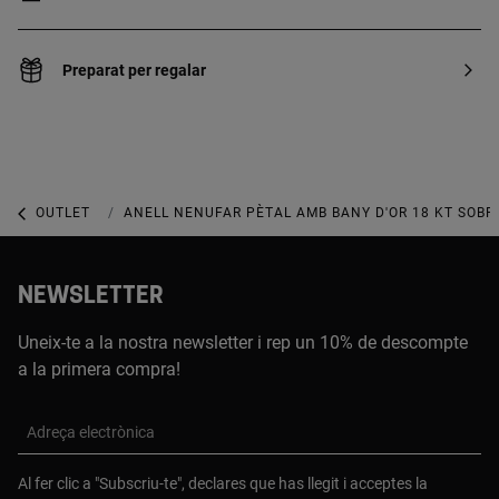
Preparat per regalar
OUTLET
OUTLET JOIERIA
ANELL NENUFAR PÈTAL AMB BANY D'OR 18 KT SOBR
NEWSLETTER
Uneix-te a la nostra newsletter i rep un 10% de descompte
a la primera compra!
Adreça electrònica
Al fer clic a "Subscriu-te", declares que has llegit i acceptes la