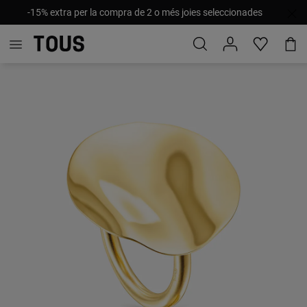
-15% extra per la compra de 2 o més joies seleccionades