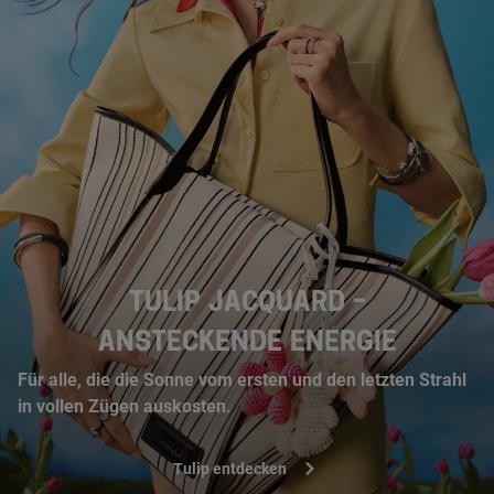
TULIP JACQUARD –
ANSTECKENDE ENERGIE
Für alle, die die Sonne vom ersten und den letzten Strahl
in vollen Zügen auskosten.
Tulip entdecken