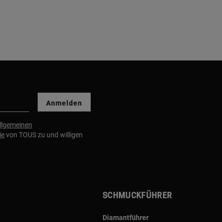
Anmelden
llgemeinen
ie
von TOUS zu und willigen
Schmuckführer
Diamantführer