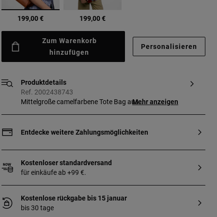
Ausgewählt
199,00 €
199,00 €
Zum Warenkorb
Personalisieren
hinzufügen
Produktdetails
Ref. 2002438743
Mittelgroße camelfarbene Tote Bag aus
Mehr anzeigen
Polyurethan TOUS Tulip Cutout.
Magnetverschluss. Fest angebrachter
Schulterriemen. Abmessungen
Entdecke weitere Zahlungsmöglichkeiten
(Höhe x Breite x Tiefe): 26 x 43 x 15 cm.
Kostenloser standardversand
für einkäufe ab +99 €.
Kostenlose rückgabe bis 15 januar
bis 30 tage