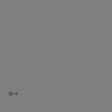
NEW IN
Analoguhr mit Armband aus goldfarbenem Stahl TOUS 1950
299,00 €
+3