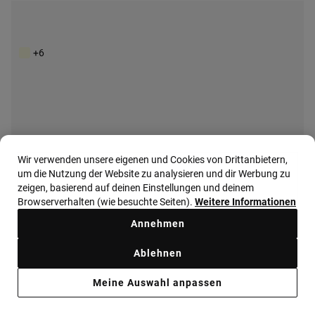
79,00 €
+6
Wir verwenden unsere eigenen und Cookies von Drittanbietern,
um die Nutzung der Website zu analysieren und dir Werbung zu
zeigen, basierend auf deinen Einstellungen und deinem
Browserverhalten (wie besuchte Seiten).
Weitere Informationen
Annehmen
Ablehnen
Meine Auswahl anpassen