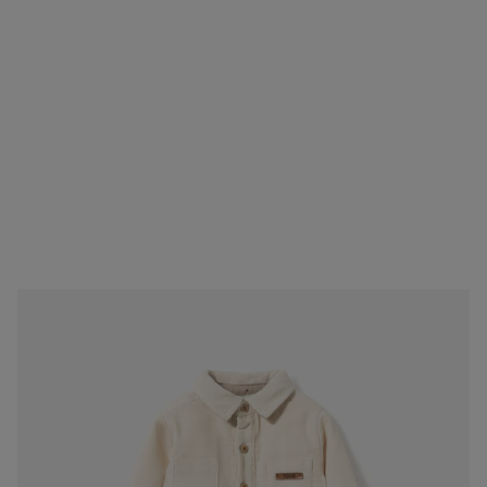
Baby boy button-up shirt in ecru sand
69,00 €