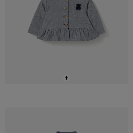
Blue marl baby boy’s shirt
69,00 €