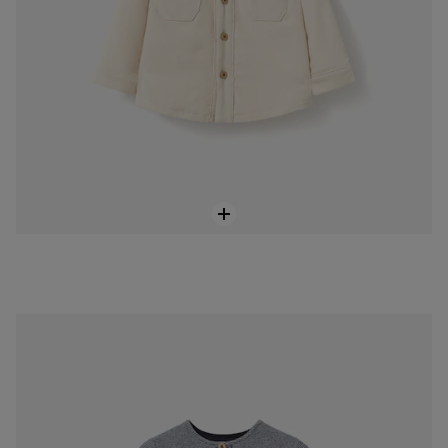
Navy blue striped baby girl’s shirt
69,00 €