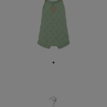
Knitted baby romper in Tricot blue
59,00 €