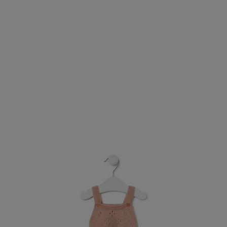
Knitted baby romper in Tricot pink
59,00 €