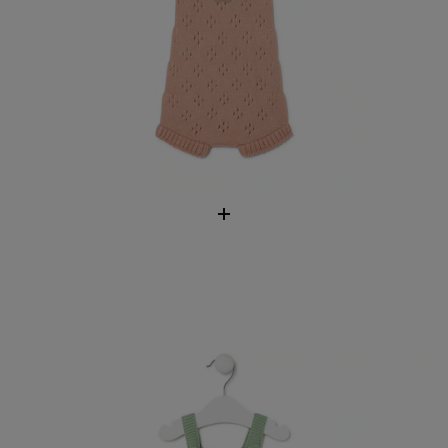
Knitted baby romper in Tricot mist
59,00 €