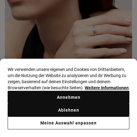
Wir verwenden unsere eigenen und Cookies von Drittanbietern,
um die Nutzung der Website zu analysieren und dir Werbung zu
zeigen, basierend auf deinen Einstellungen und deinem
Browserverhalten (wie besuchte Seiten).
Weitere Informationen
Annehmen
Ablehnen
Meine Auswahl anpassen