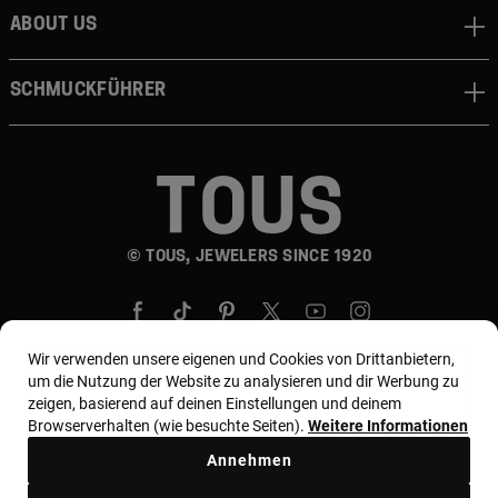
About us
Schmuckführer
© TOUS, JEWELERS SINCE 1920
Wir verwenden unsere eigenen und Cookies von Drittanbietern,
um die Nutzung der Website zu analysieren und dir Werbung zu
zeigen, basierend auf deinen Einstellungen und deinem
Land und Währung:
Germany / Euro
Browserverhalten (wie besuchte Seiten).
Weitere Informationen
Annehmen
Allgemeine Geschäftsbedingungen