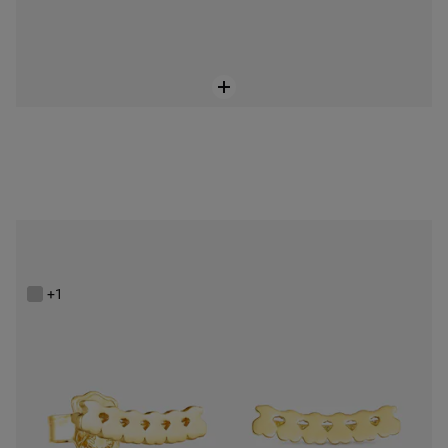
Ohrringe mit Bären aus Vermeil-Silber
119,00 €
+1