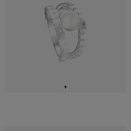
Creolen Straight aus Vermeil-Silber