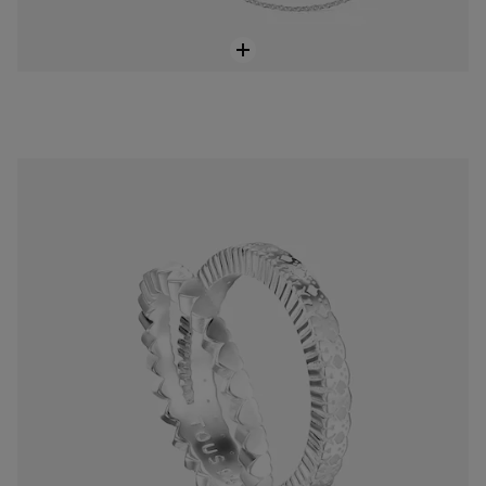
Doppelter Ring Straight aus Silber
79,00 €