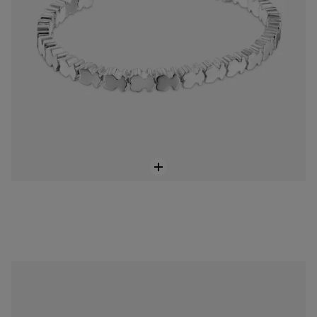
Creolen Straight aus Silber
95,00 €