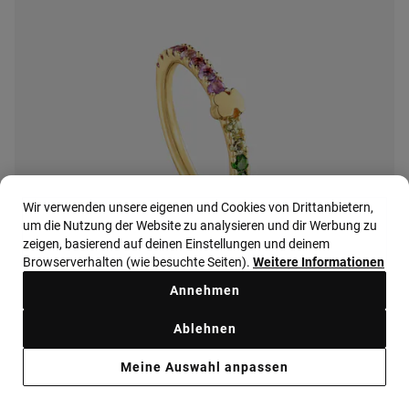
Wir verwenden unsere eigenen und Cookies von Drittanbietern,
um die Nutzung der Website zu analysieren und dir Werbung zu
zeigen, basierend auf deinen Einstellungen und deinem
Browserverhalten (wie besuchte Seiten).
Weitere Informationen
Annehmen
Ablehnen
Meine Auswahl anpassen
Halskette aus 18 kt vergoldetem Silber mit Edelsteinen TOUS Straight