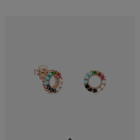
Kleine Kreis-Ohrringe Straight aus Vermeil-Roségold mit Edelsteinen
119,00 €