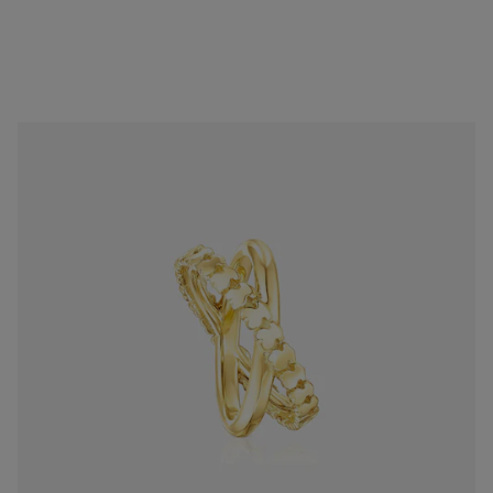
Kreuzring Straight aus Vermeil-Silber
119,00 €