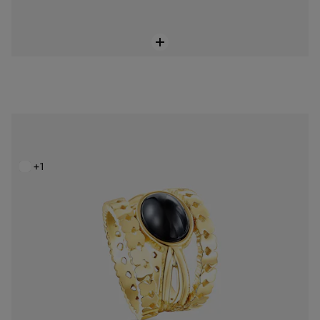
Ring Straight aus Vermeil-Silber mit Onyx
Price reduced from
to
119,00 €
199,00 €
-40%
+1