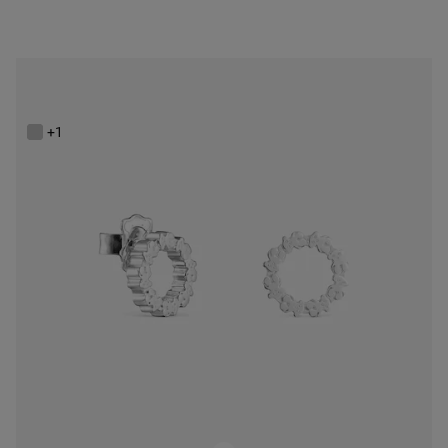
Kleine Kreis-Ohrringe Straight aus Silber
75,00 €
+1