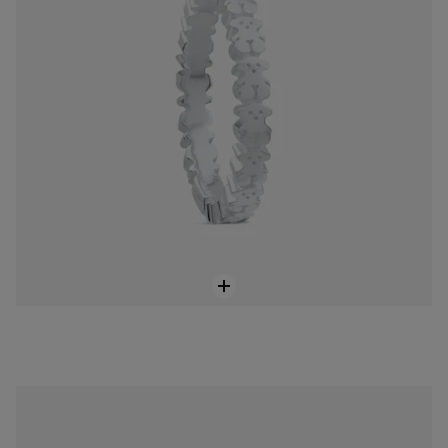
Ring aus 18 kt vergoldetem Silber mit Edelsteinen TOUS Straight
119,00 €