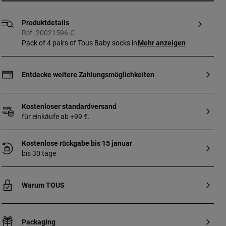
Produktdetails
Ref. 20021596-C
Pack of 4 pairs of Tous Baby socks in
Mehr anzeigen
jacquard with bear and stripes. Made with
elastane for enhanced comfort and to
help keep the socks on baby's feet.
Entdecke weitere Zahlungsmöglichkeiten
Composition: 80% Cotton 15% Polyamide
5% Elastane. Colour: pink-yellow-mist-
lilac. Made in the EU.ne. Colour: pink-
Kostenloser standardversand
yellow-mist-lilac. Made in the EU.
für einkäufe ab +99 €.
Kostenlose rückgabe bis 15 januar
bis 30 tage
Warum TOUS
Packaging