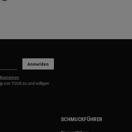
Anmelden
llgemeinen
ie
von TOUS zu und willigen
Schmuckführer