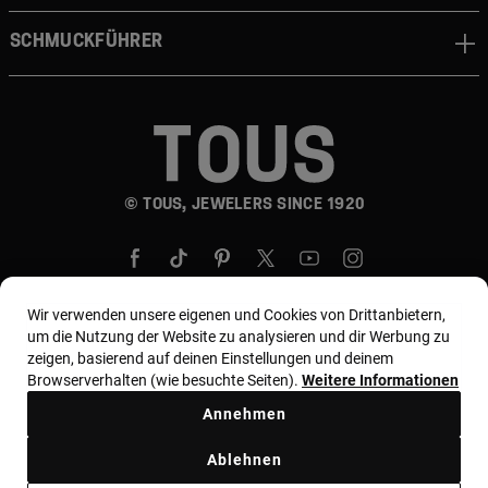
Schmuckführer
© TOUS, JEWELERS SINCE 1920
Wir verwenden unsere eigenen und Cookies von Drittanbietern,
um die Nutzung der Website zu analysieren und dir Werbung zu
zeigen, basierend auf deinen Einstellungen und deinem
Land und Währung:
Germany / Euro
Browserverhalten (wie besuchte Seiten).
Weitere Informationen
Annehmen
Allgemeine Geschäftsbedingungen
Ablehnen
Nutzungs- und Datenschutzbestimmungen
Cookie-Richtlinie