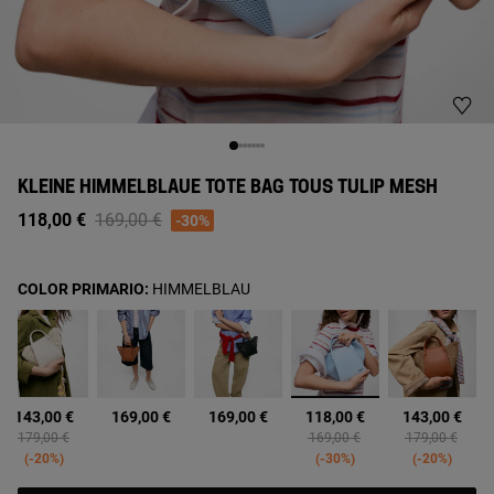
KLEINE HIMMELBLAUE TOTE BAG TOUS TULIP MESH
Price reduced from
to
118,00 €
169,00 €
-30%
COLOR PRIMARIO:
HIMMELBLAU
Ausgewählt
143,00 €
169,00 €
169,00 €
118,00 €
143,00 €
Price reduced from
to
Price reduced from
to
Price reduced 
to
179,00 €
169,00 €
179,00 €
-20%
-30%
-20%