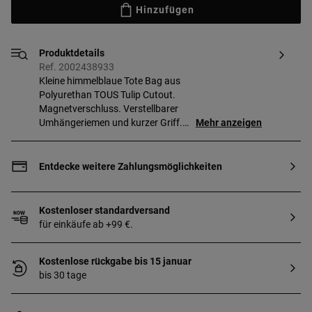
Hinzufügen
Produktdetails
Ref. 2002438933
Kleine himmelblaue Tote Bag aus
Polyurethan TOUS Tulip Cutout.
Magnetverschluss. Verstellbarer
Umhängeriemen und kurzer Griff.
Mehr anzeigen
Abmessungen (Höhe x Breite x Tiefe):
19 x 29 x 11,5 cm.
Entdecke weitere Zahlungsmöglichkeiten
Kostenloser standardversand
für einkäufe ab +99 €.
Kostenlose rückgabe bis 15 januar
bis 30 tage