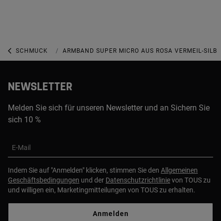
SCHMUCK
SCHMUCK MIT PERLEN
ARMBAND SUPER MICRO AUS ROSA VERMEIL-SILBE
NEWSLETTER
Melden Sie sich für unseren Newsletter und an Sichern Sie
sich 10 %
E-Mail
Indem Sie auf "Anmelden" klicken, stimmen Sie den
Allgemeinen
Geschäftsbedingungen
und der
Datenschutzrichtlinie
von TOUS zu
und willigen ein, Marketingmitteilungen von TOUS zu erhalten.
Anmelden