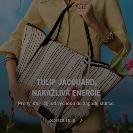
TULIP JACQUARD,
NAKAŽLIVÁ ENERGIE
Pro ty, kteří žijí od východu do západu slunce.
Zobrazit Tulip