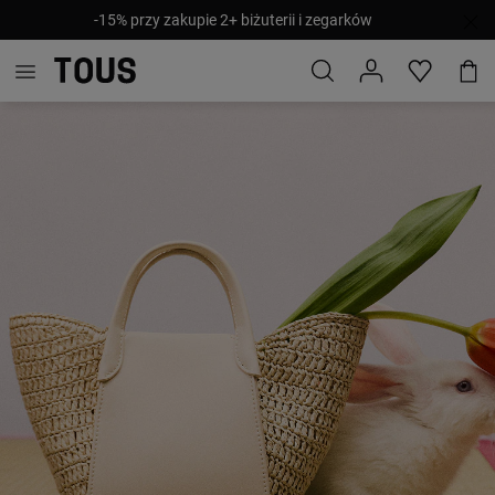
-15% przy zakupie 2+ biżuterii i zegarków